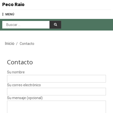
Saltar
Peco Raio
al
contenido
MENÚ
Buscar:
Inicio
Contacto
Contacto
Su nombre
Su correo electrónico
Su mensaje (opcional)