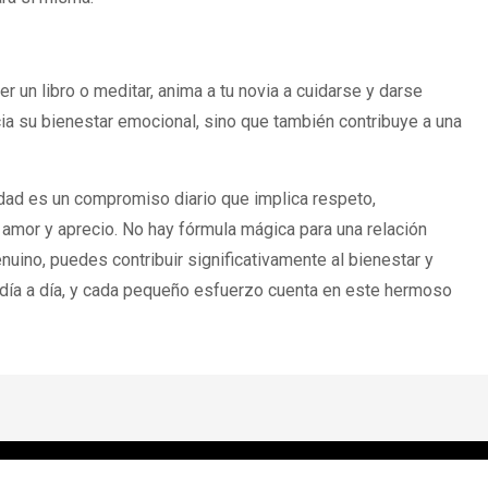
r un libro o meditar, anima a tu novia a cuidarse y darse
ia su bienestar emocional, sino que también contribuye a una
cidad es un compromiso diario que implica respeto,
mor y aprecio. No hay fórmula mágica para una relación
uino, puedes contribuir significativamente al bienestar y
e día a día, y cada pequeño esfuerzo cuenta en este hermoso
2026 © Peco Raio | Todos los derechos reservados